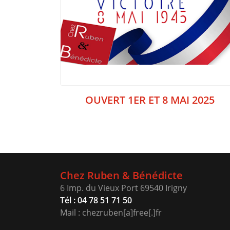
OUVERT 1ER ET 8 MAI 2025
Chez Ruben & Bénédicte
6 Imp. du Vieux Port 69540 Irigny
Tél : 04 78 51 71 50
Mail : chezruben[a]free[.]fr